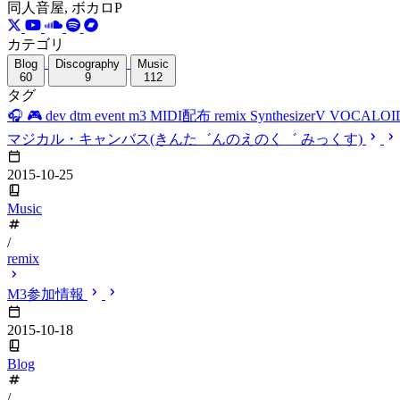
同人音屋, ボカロP
カテゴリ
Blog
Discography
Music
60
9
112
タグ
🎧
🎮
dev
dtm
event
m3
MIDI配布
remix
SynthesizerV
VOCALOI
マジカル・キャンバス(きんた゛んのえのく゛ みっくす)
2015-10-25
Music
/
remix
M3参加情報
2015-10-18
Blog
/