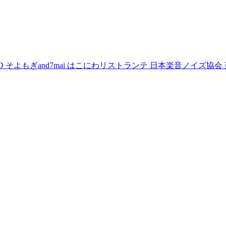
D
そよもぎand7mai
はこにわリストランテ
日本楽音ノイズ協会