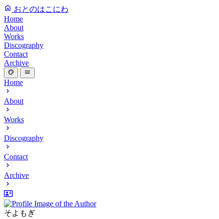
おとのはこにわ
Home
About
Works
Discography
Contact
Archive
Home
About
Works
Discography
Contact
Archive
そよもぎ