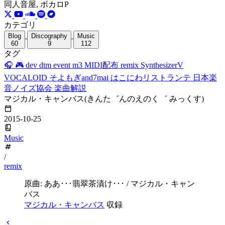
同人音屋, ボカロP
カテゴリ
Blog
Discography
Music
60
9
112
タグ
🎧
🎮
dev
dtm
event
m3
MIDI配布
remix
SynthesizerV
VOCALOID
そよもぎand7mai
はこにわリストランテ
日本楽
音ノイズ協会
楽曲解説
マジカル・キャンバス(きんた゛んのえのく゛ みっくす)
2015-10-25
Music
/
remix
原曲: ああ･･･翡翠茶漬け･･･ / マジカル・キャン
バス
マジカル・キャンバス
収録