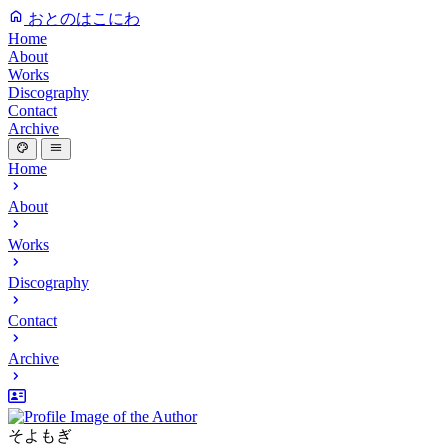
おとのはこにわ
Home
About
Works
Discography
Contact
Archive
Home
About
Works
Discography
Contact
Archive
そよもぎ