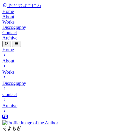
おとのはこにわ
Home
About
Works
Discography
Contact
Archive
Home
About
Works
Discography
Contact
Archive
そよもぎ