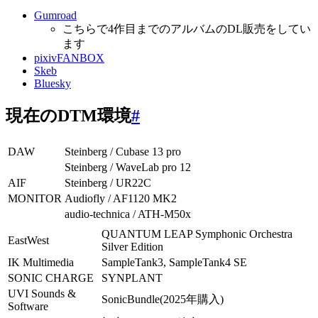
Gumroad
こちらで4作目までのアルバムのDL販売をしてい
ます
pixivFANBOX
Skeb
Bluesky
現在のDTM環境
#
DAW
Steinberg / Cubase 13 pro
Steinberg / WaveLab pro 12
AIF
Steinberg / UR22C
MONITOR
Audiofly / AF1120 MK2
audio-technica / ATH-M50x
QUANTUM LEAP Symphonic Orchestra
EastWest
Silver Edition
IK Multimedia
SampleTank3, SampleTank4 SE
SONIC CHARGE
SYNPLANT
UVI Sounds &
SonicBundle(2025年購入)
Software