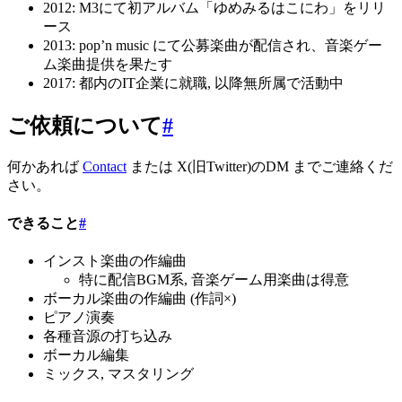
2012: M3にて初アルバム「ゆめみるはこにわ」をリリ
ース
2013: pop’n music にて公募楽曲が配信され、音楽ゲー
ム楽曲提供を果たす
2017: 都内のIT企業に就職, 以降無所属で活動中
ご依頼について
#
何かあれば
Contact
または X(旧Twitter)のDM までご連絡くだ
さい。
できること
#
インスト楽曲の作編曲
特に配信BGM系, 音楽ゲーム用楽曲は得意
ボーカル楽曲の作編曲 (作詞×)
ピアノ演奏
各種音源の打ち込み
ボーカル編集
ミックス, マスタリング