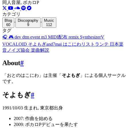
同人音屋, ボカロP
カテゴリ
Blog
Discography
Music
60
9
112
タグ
🎧
🎮
dev
dtm
event
m3
MIDI配布
remix
SynthesizerV
VOCALOID
そよもぎand7mai
はこにわリストランテ
日本楽
音ノイズ協会
楽曲解説
About
#
「おとのはこにわ」は主催「
そよもぎ
」による個人サークル
です。
そよもぎ
#
1991/10/03 生まれ, 東京都出身
2007: 作曲を始める
2009: ボカロPデビューを果たす