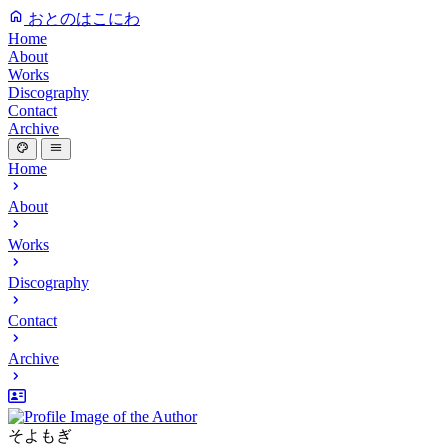
おとのはこにわ
Home
About
Works
Discography
Contact
Archive
Home
About
Works
Discography
Contact
Archive
そよもぎ