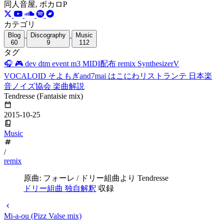
同人音屋, ボカロP
カテゴリ
Blog
Discography
Music
60
9
112
タグ
🎧
🎮
dev
dtm
event
m3
MIDI配布
remix
SynthesizerV
VOCALOID
そよもぎand7mai
はこにわリストランテ
日本楽
音ノイズ協会
楽曲解説
Tendresse (Fantaisie mix)
2015-10-25
Music
/
remix
原曲: フォーレ / ドリー組曲より Tendresse
ドリー組曲 独自解釈
収録
Mi-a-ou (Pizz Valse mix)