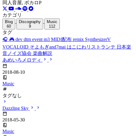
同人音屋, ボカロP
カテゴリ
Blog
Discography
Music
60
9
112
タグ
🎧
🎮
dev
dtm
event
m3
MIDI配布
remix
SynthesizerV
VOCALOID
そよもぎand7mai
はこにわリストランテ
日本楽
音ノイズ協会
楽曲解説
あめいろメロディ
2018-08-10
Music
タグなし
Dazzling Sky
2018-05-30
Music