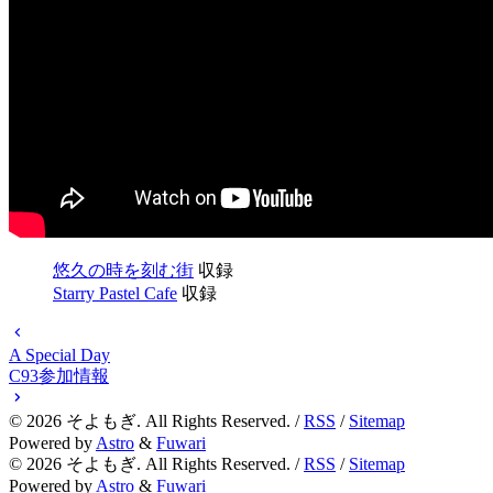
悠久の時を刻む街
収録
Starry Pastel Cafe
収録
A Special Day
C93参加情報
©
2026
そよもぎ. All Rights Reserved. /
RSS
/
Sitemap
Powered by
Astro
&
Fuwari
©
2026
そよもぎ. All Rights Reserved. /
RSS
/
Sitemap
Powered by
Astro
&
Fuwari