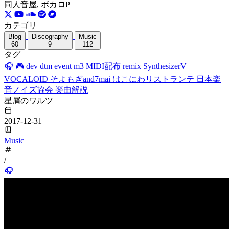
同人音屋, ボカロP
カテゴリ
Blog
Discography
Music
60
9
112
タグ
🎧
🎮
dev
dtm
event
m3
MIDI配布
remix
SynthesizerV
VOCALOID
そよもぎand7mai
はこにわリストランテ
日本楽
音ノイズ協会
楽曲解説
星屑のワルツ
2017-12-31
Music
/
🎧