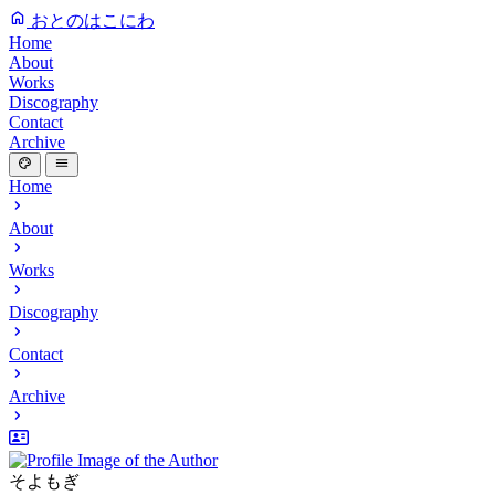
おとのはこにわ
Home
About
Works
Discography
Contact
Archive
Home
About
Works
Discography
Contact
Archive
そよもぎ