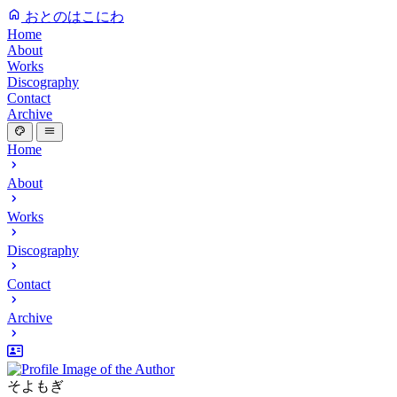
おとのはこにわ
Home
About
Works
Discography
Contact
Archive
Home
About
Works
Discography
Contact
Archive
そよもぎ