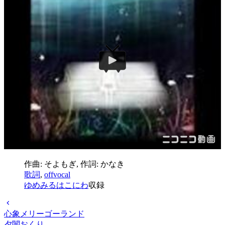
作曲: そよもぎ, 作詞: かなき
歌詞
,
offvocal
ゆめみるはこにわ
収録
心象メリーゴーランド
夕闇おくり