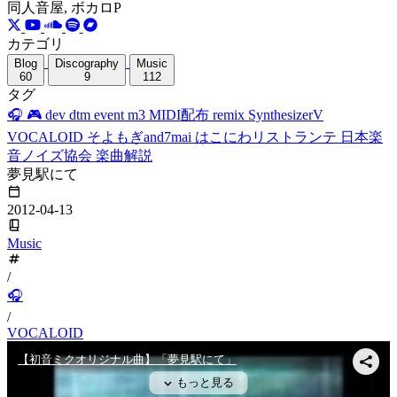
同人音屋, ボカロP
カテゴリ
Blog
Discography
Music
60
9
112
タグ
🎧
🎮
dev
dtm
event
m3
MIDI配布
remix
SynthesizerV
VOCALOID
そよもぎand7mai
はこにわリストランテ
日本楽
音ノイズ協会
楽曲解説
夢見駅にて
2012-04-13
Music
/
🎧
/
VOCALOID