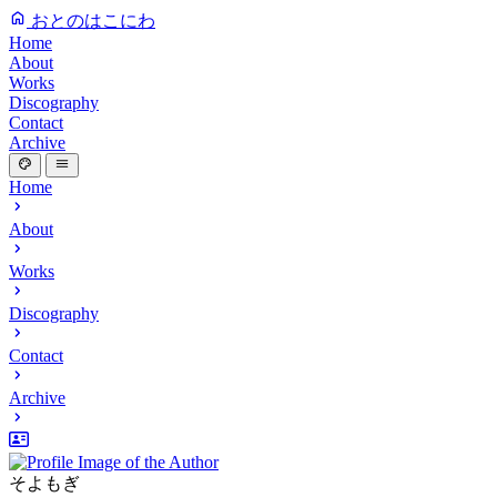
おとのはこにわ
Home
About
Works
Discography
Contact
Archive
Home
About
Works
Discography
Contact
Archive
そよもぎ