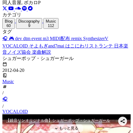
同人音屋, ボカロP
カテゴリ
Blog
Discography
Music
60
9
112
タグ
🎧
🎮
dev
dtm
event
m3
MIDI配布
remix
SynthesizerV
VOCALOID
そよもぎand7mai
はこにわリストランテ
日本楽
音ノイズ協会
楽曲解説
シュガーポップ・シュガーガール
2012-04-20
Music
/
🎧
/
VOCALOID