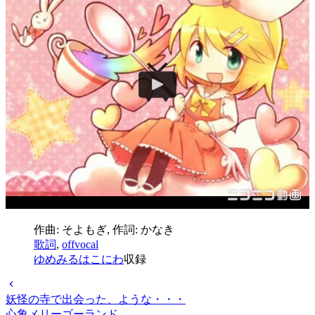
作曲: そよもぎ, 作詞: かなき
歌詞
,
offvocal
ゆめみるはこにわ
収録
妖怪の寺で出会った、ような・・・
心象メリーゴーランド