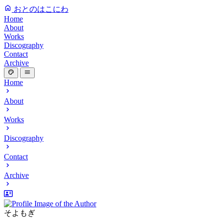
おとのはこにわ
Home
About
Works
Discography
Contact
Archive
Home
About
Works
Discography
Contact
Archive
そよもぎ