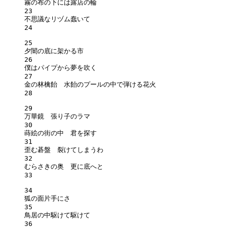
霧の布の下には露店の輪
23
不思議なリヅム蠢いて
24
25
夕闇の底に架かる市
26
僕はパイプから夢を吹く
27
金の林檎飴　水飴のプールの中で弾ける花火
28
29
万華鏡　張り子のラマ
30
蒔絵の街の中　君を探す
31
歪む碁盤　裂けてしまうわ
32
むらさきの奥　更に底へと
33
34
狐の面片手にさ
35
鳥居の中駆けて駆けて
36