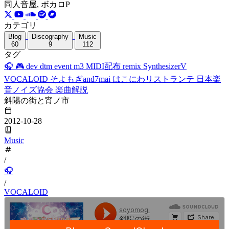
同人音屋, ボカロP
カテゴリ
Blog
Discography
Music
60
9
112
タグ
🎧
🎮
dev
dtm
event
m3
MIDI配布
remix
SynthesizerV
VOCALOID
そよもぎand7mai
はこにわリストランテ
日本楽
音ノイズ協会
楽曲解説
斜陽の街と宵ノ市
2012-10-28
Music
/
🎧
/
VOCALOID