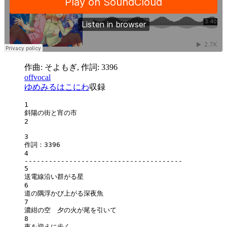
作曲: そよもぎ, 作詞: 3396
offvocal
ゆめみるはこにわ
収録
1
斜陽の街と宵の市
2
3
作詞：3396
4
---------------------------------------
5
送電線沿い群がる星
6
道の隅浮かび上がる深夜魚
7
濃紺の空　夕の火が尾を引いて
8
夜を迎えに歩く