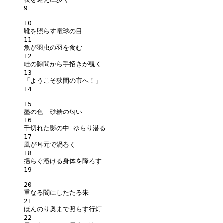
9
10
靴を照らす電球の目
11
魚が羽虫の羽を食む
12
畦の隙間から手招きが覗く
13
「ようこそ狭間の市へ！」
14
15
墨の色　砂糖の匂い
16
千切れた影の中 ゆらり潜る
17
風が耳元で渦巻く
18
揺らぐ溶ける身体を降ろす
19
20
重なる闇にしたたる朱
21
ほんのり奥まで照らす行灯
22