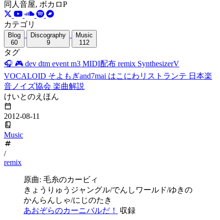
同人音屋, ボカロP
カテゴリ
Blog
Discography
Music
60
9
112
タグ
🎧
🎮
dev
dtm
event
m3
MIDI配布
remix
SynthesizerV
VOCALOID
そよもぎand7mai
はこにわリストランテ
日本楽
音ノイズ協会
楽曲解説
けいとのえほん
2012-08-11
Music
/
remix
原曲: 毛糸のカービィ
きょうりゅうジャングル/でんしワールド/ゆきの
かんらんしゃ/にじのたき
あおぞらのカーニバルだ！
収録