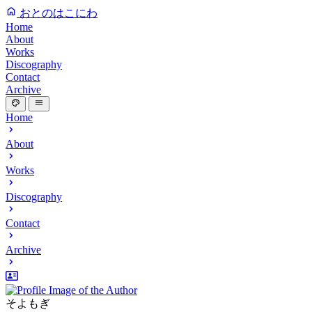
おとのはこにわ
Home
About
Works
Discography
Contact
Archive
Home
About
Works
Discography
Contact
Archive
そよもぎ