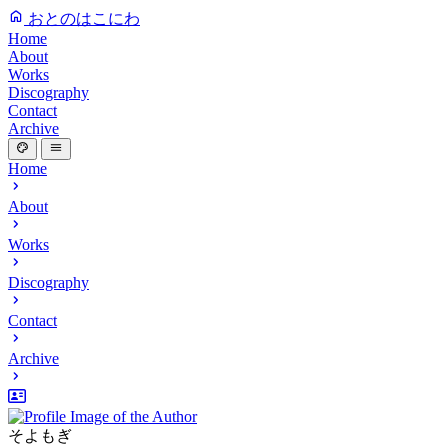
おとのはこにわ
Home
About
Works
Discography
Contact
Archive
Home
About
Works
Discography
Contact
Archive
そよもぎ