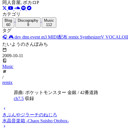
同人音屋, ボカロP
カテゴリ
Blog
Discography
Music
60
9
112
タグ
🎧
🎮
dev
dtm
event
m3
MIDI配布
remix
SynthesizerV
VOCALOI
たいようのさんぽみち
2009-10-11
Music
/
remix
原曲: ポケットモンスター 金銀 / 42番道路
ch7.5
収録
きぶんやジラーチのねじろ
水晶音楽箱 -Chaos Suisho Otobox-