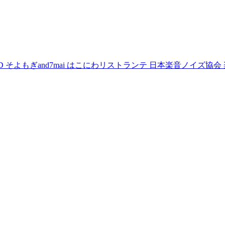
D
そよもぎand7mai
はこにわリストランテ
日本楽音ノイズ協会