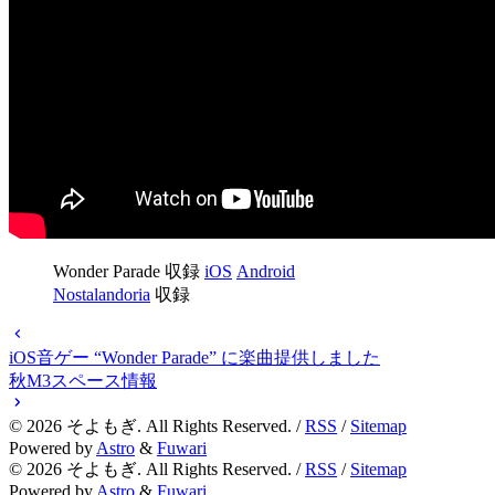
Wonder Parade 収録
iOS
Android
Nostalandoria
収録
iOS音ゲー “Wonder Parade” に楽曲提供しました
秋M3スペース情報
©
2026
そよもぎ. All Rights Reserved. /
RSS
/
Sitemap
Powered by
Astro
&
Fuwari
©
2026
そよもぎ. All Rights Reserved. /
RSS
/
Sitemap
Powered by
Astro
&
Fuwari