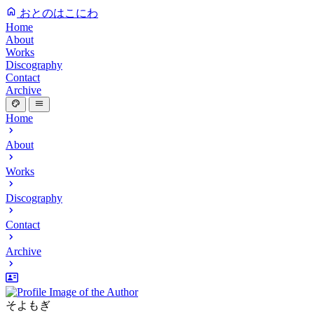
おとのはこにわ
Home
About
Works
Discography
Contact
Archive
Home
About
Works
Discography
Contact
Archive
そよもぎ