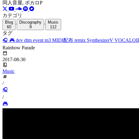
同人音屋, ボカロP
カテゴリ
Blog
Discography
Music
60
9
112
タグ
🎧
🎮
dev
dtm
event
m3
MIDI配布
remix
SynthesizerV
VOCALOI
Rainbow Parade
2017-08-30
Music
/
🎧
/
🎮