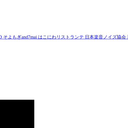
D
そよもぎand7mai
はこにわリストランテ
日本楽音ノイズ協会