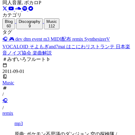
同人音屋, ボカロP
カテゴリ
Blog
Discography
Music
60
9
112
タグ
🎧
🎮
dev
dtm
event
m3
MIDI配布
remix
SynthesizerV
VOCALOID
そよもぎand7mai
はこにわリストランテ
日本楽
音ノイズ協会
楽曲解説
＃みずいろフルート♭
2011-09-01
Music
/
🎧
/
remix
mp3
原曲: ポケモン不思議のダンジョン 空の探検隊 /