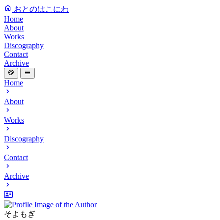
おとのはこにわ
Home
About
Works
Discography
Contact
Archive
Home
About
Works
Discography
Contact
Archive
そよもぎ