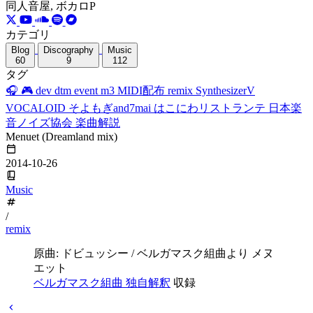
同人音屋, ボカロP
カテゴリ
Blog
Discography
Music
60
9
112
タグ
🎧
🎮
dev
dtm
event
m3
MIDI配布
remix
SynthesizerV
VOCALOID
そよもぎand7mai
はこにわリストランテ
日本楽
音ノイズ協会
楽曲解説
Menuet (Dreamland mix)
2014-10-26
Music
/
remix
原曲: ドビュッシー / ベルガマスク組曲より メヌ
エット
ベルガマスク組曲 独自解釈
収録