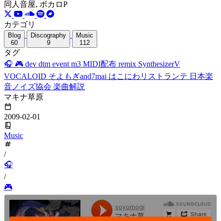
同人音屋, ボカロP
カテゴリ
Blog
Discography
Music
60
9
112
タグ
🎧
🎮
dev
dtm
event
m3
MIDI配布
remix
SynthesizerV
VOCALOID
そよもぎand7mai
はこにわリストランテ
日本楽
音ノイズ協会
楽曲解説
マキナ草原
2009-02-01
Music
/
🎧
/
🎮