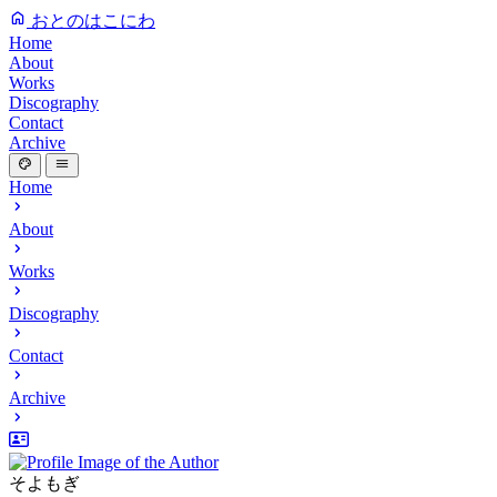
おとのはこにわ
Home
About
Works
Discography
Contact
Archive
Home
About
Works
Discography
Contact
Archive
そよもぎ