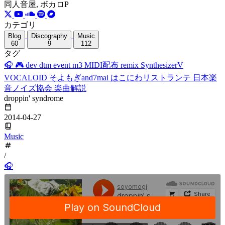
同人音屋, ボカロP
カテゴリ
Blog
Discography
Music
60
9
112
タグ
🎧
🎮
dev
dtm
event
m3
MIDI配布
remix
SynthesizerV
VOCALOID
そよもぎand7mai
はこにわリストランテ
日本楽
音ノイズ協会
楽曲解説
droppin' syndrome
2014-04-27
Music
/
🎧