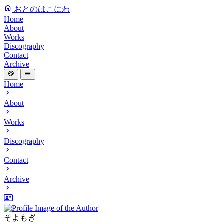
おとのはこにわ
Home
About
Works
Discography
Contact
Archive
Home
About
Works
Discography
Contact
Archive
そよもぎ