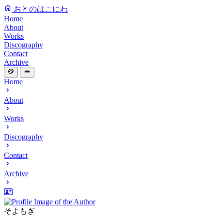
おとのはこにわ
Home
About
Works
Discography
Contact
Archive
Home
About
Works
Discography
Contact
Archive
そよもぎ