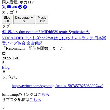
同人音屋, ボカロP
カテゴリ
Blog
Discography
Music
60
9
112
タグ
🎧
🎮
dev
dtm
event
m3
MIDI配布
remix
SynthesizerV
VOCALOID
そよもぎand7mai
はこにわリストランテ
日本楽
音ノイズ協会
楽曲解説
「Resomnium」配信を開始しました
2022-11-01
Blog
タグなし
https://twitter.com/soyomogi/status/1587457825063997440
bandcampのリンクは
こちら
サブスク配信は
こちら