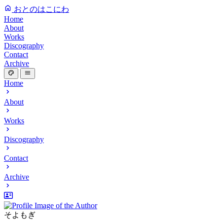
おとのはこにわ
Home
About
Works
Discography
Contact
Archive
Home
About
Works
Discography
Contact
Archive
そよもぎ