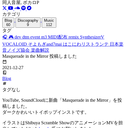
同人音屋, ボカロP
カテゴリ
Blog
Discography
Music
60
9
112
タグ
🎧
🎮
dev
dtm
event
m3
MIDI配布
remix
SynthesizerV
VOCALOID
そよもぎand7mai
はこにわリストランテ
日本楽
音ノイズ協会
楽曲解説
Masquerade in the Mirror 投稿しました
2021-12-27
Blog
タグなし
YouTube, SoundCloudに新曲「Masquerade in the Mirror」を投
稿しました。
ダークかわいいトイポップインストです。
イラストはShibuya Scramble ShowのアニメーションMVを担