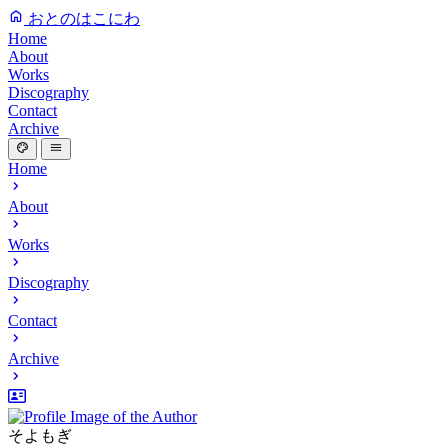
おとのはこにわ
Home
About
Works
Discography
Contact
Archive
Home
About
Works
Discography
Contact
Archive
そよもぎ