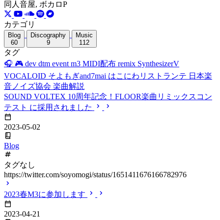
同人音屋, ボカロP
カテゴリ
Blog
Discography
Music
60
9
112
タグ
🎧
🎮
dev
dtm
event
m3
MIDI配布
remix
SynthesizerV
VOCALOID
そよもぎand7mai
はこにわリストランテ
日本楽
音ノイズ協会
楽曲解説
SOUND VOLTEX 10周年記念！FLOOR楽曲リミックスコン
テスト に採用されました
2023-05-02
Blog
タグなし
https://twitter.com/soyomogi/status/1651411676166782976
2023春M3に参加します
2023-04-21